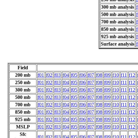
300 mb analysis
500 mb analysis
700 mb analysis
850 mb analysis
925 mb analysis
Surface analysis
Field
200 mb
f01
f02
f03
f04
f05
f06
f07
f08
f09
f10
f11
f12
250 mb
f01
f02
f03
f04
f05
f06
f07
f08
f09
f10
f11
f12
300 mb
f01
f02
f03
f04
f05
f06
f07
f08
f09
f10
f11
f12
500 mb
f01
f02
f03
f04
f05
f06
f07
f08
f09
f10
f11
f12
700 mb
f01
f02
f03
f04
f05
f06
f07
f08
f09
f10
f11
f12
850 mb
f01
f02
f03
f04
f05
f06
f07
f08
f09
f10
f11
f12
925 mb
f01
f02
f03
f04
f05
f06
f07
f08
f09
f10
f11
f12
MSLP
f01
f02
f03
f04
f05
f06
f07
f08
f09
f10
f11
f12
Sfc
f01
f02
f03
f04
f05
f06
f07
f08
f09
f10
f11
f12