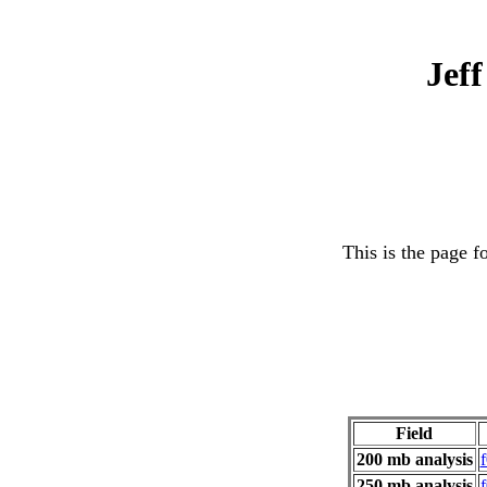
Jeff
This is the page f
Field
200 mb analysis
250 mb analysis