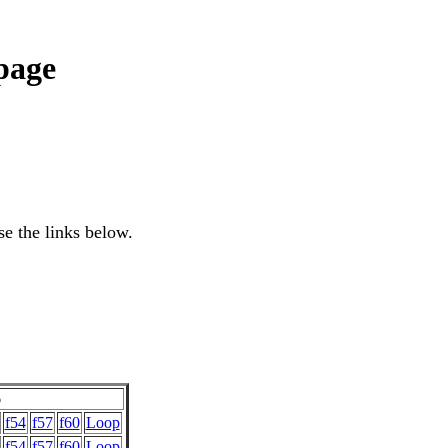
page
se the links below.
6
f54
f57
f60
Loop
f54
f57
f60
Loop