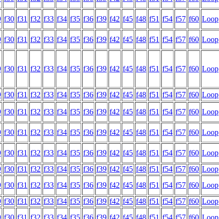
9
f30
f31
f32
f33
f34
f35
f36
f39
f42
f45
f48
f51
f54
f57
f60
Loop
9
f30
f31
f32
f33
f34
f35
f36
f39
f42
f45
f48
f51
f54
f57
f60
Loop
9
f30
f31
f32
f33
f34
f35
f36
f39
f42
f45
f48
f51
f54
f57
f60
Loop
9
f30
f31
f32
f33
f34
f35
f36
f39
f42
f45
f48
f51
f54
f57
f60
Loop
9
f30
f31
f32
f33
f34
f35
f36
f39
f42
f45
f48
f51
f54
f57
f60
Loop
9
f30
f31
f32
f33
f34
f35
f36
f39
f42
f45
f48
f51
f54
f57
f60
Loop
9
f30
f31
f32
f33
f34
f35
f36
f39
f42
f45
f48
f51
f54
f57
f60
Loop
9
f30
f31
f32
f33
f34
f35
f36
f39
f42
f45
f48
f51
f54
f57
f60
Loop
9
f30
f31
f32
f33
f34
f35
f36
f39
f42
f45
f48
f51
f54
f57
f60
Loop
9
f30
f31
f32
f33
f34
f35
f36
f39
f42
f45
f48
f51
f54
f57
f60
Loop
9
f30
f31
f32
f33
f34
f35
f36
f39
f42
f45
f48
f51
f54
f57
f60
Loop