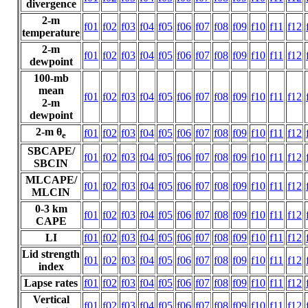
divergence
2-m
f01
f02
f03
f04
f05
f06
f07
f08
f09
f10
f11
f12
temperature
2-m
f01
f02
f03
f04
f05
f06
f07
f08
f09
f10
f11
f12
dewpoint
100-mb
mean
f01
f02
f03
f04
f05
f06
f07
f08
f09
f10
f11
f12
2-m
dewpoint
2-m θ
f01
f02
f03
f04
f05
f06
f07
f08
f09
f10
f11
f12
e
SBCAPE/
f01
f02
f03
f04
f05
f06
f07
f08
f09
f10
f11
f12
SBCIN
MLCAPE/
f01
f02
f03
f04
f05
f06
f07
f08
f09
f10
f11
f12
MLCIN
0-3 km
f01
f02
f03
f04
f05
f06
f07
f08
f09
f10
f11
f12
CAPE
LI
f01
f02
f03
f04
f05
f06
f07
f08
f09
f10
f11
f12
Lid strength
f01
f02
f03
f04
f05
f06
f07
f08
f09
f10
f11
f12
index
Lapse rates
f01
f02
f03
f04
f05
f06
f07
f08
f09
f10
f11
f12
Vertical
f01
f02
f03
f04
f05
f06
f07
f08
f09
f10
f11
f12