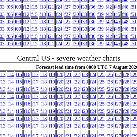
f03
f06
f09
f12
f15
f18
f21
f24
f27
f30
f33
f36
f39
f42
f45
f48
f51
f03
f06
f09
f12
f15
f18
f21
f24
f27
f30
f33
f36
f39
f42
f45
f48
f51
f03
f06
f09
f12
f15
f18
f21
f24
f27
f30
f33
f36
f39
f42
f45
f48
f51
f03
f06
f09
f12
f15
f18
f21
f24
f27
f30
f33
f36
f39
f42
f45
f48
f51
f03
f06
f09
f12
f15
f18
f21
f24
f27
f30
f33
f36
f39
f42
f45
f48
f51
f03
f06
f09
f12
f15
f18
f21
f24
f27
f30
f33
f36
f39
f42
f45
f48
f51
Central US - severe weather charts
Forecast lead time from 0000 UTC 7 August 202
f13
f14
f15
f16
f17
f18
f19
f20
f21
f22
f23
f24
f25
f26
f27
f28
f2
f13
f14
f15
f16
f17
f18
f19
f20
f21
f22
f23
f24
f25
f26
f27
f28
f2
f13
f14
f15
f16
f17
f18
f19
f20
f21
f22
f23
f24
f25
f26
f27
f28
f2
f13
f14
f15
f16
f17
f18
f19
f20
f21
f22
f23
f24
f25
f26
f27
f28
f2
f13
f14
f15
f16
f17
f18
f19
f20
f21
f22
f23
f24
f25
f26
f27
f28
f2
f13
f14
f15
f16
f17
f18
f19
f20
f21
f22
f23
f24
f25
f26
f27
f28
f2
f13
f14
f15
f16
f17
f18
f19
f20
f21
f22
f23
f24
f25
f26
f27
f28
f2
f13
f14
f15
f16
f17
f18
f19
f20
f21
f22
f23
f24
f25
f26
f27
f28
f2
f13
f14
f15
f16
f17
f18
f19
f20
f21
f22
f23
f24
f25
f26
f27
f28
f2