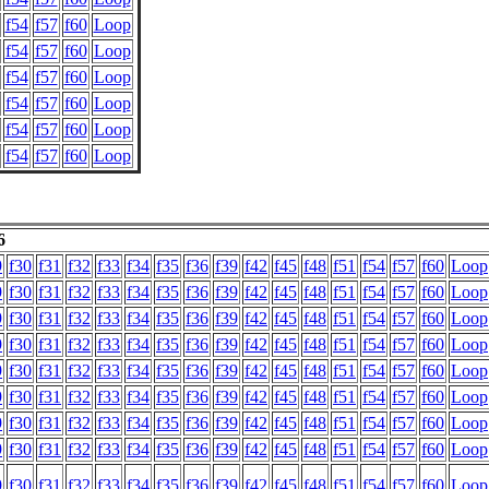
f54
f57
f60
Loop
f54
f57
f60
Loop
f54
f57
f60
Loop
f54
f57
f60
Loop
f54
f57
f60
Loop
f54
f57
f60
Loop
6
9
f30
f31
f32
f33
f34
f35
f36
f39
f42
f45
f48
f51
f54
f57
f60
Loop
9
f30
f31
f32
f33
f34
f35
f36
f39
f42
f45
f48
f51
f54
f57
f60
Loop
9
f30
f31
f32
f33
f34
f35
f36
f39
f42
f45
f48
f51
f54
f57
f60
Loop
9
f30
f31
f32
f33
f34
f35
f36
f39
f42
f45
f48
f51
f54
f57
f60
Loop
9
f30
f31
f32
f33
f34
f35
f36
f39
f42
f45
f48
f51
f54
f57
f60
Loop
9
f30
f31
f32
f33
f34
f35
f36
f39
f42
f45
f48
f51
f54
f57
f60
Loop
9
f30
f31
f32
f33
f34
f35
f36
f39
f42
f45
f48
f51
f54
f57
f60
Loop
9
f30
f31
f32
f33
f34
f35
f36
f39
f42
f45
f48
f51
f54
f57
f60
Loop
9
f30
f31
f32
f33
f34
f35
f36
f39
f42
f45
f48
f51
f54
f57
f60
Loop