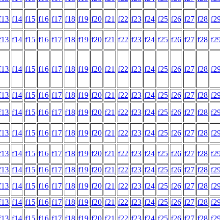
f13
f14
f15
f16
f17
f18
f19
f20
f21
f22
f23
f24
f25
f26
f27
f28
f2
f13
f14
f15
f16
f17
f18
f19
f20
f21
f22
f23
f24
f25
f26
f27
f28
f2
f13
f14
f15
f16
f17
f18
f19
f20
f21
f22
f23
f24
f25
f26
f27
f28
f2
f13
f14
f15
f16
f17
f18
f19
f20
f21
f22
f23
f24
f25
f26
f27
f28
f2
f13
f14
f15
f16
f17
f18
f19
f20
f21
f22
f23
f24
f25
f26
f27
f28
f2
f13
f14
f15
f16
f17
f18
f19
f20
f21
f22
f23
f24
f25
f26
f27
f28
f2
f13
f14
f15
f16
f17
f18
f19
f20
f21
f22
f23
f24
f25
f26
f27
f28
f2
f13
f14
f15
f16
f17
f18
f19
f20
f21
f22
f23
f24
f25
f26
f27
f28
f2
f13
f14
f15
f16
f17
f18
f19
f20
f21
f22
f23
f24
f25
f26
f27
f28
f2
f13
f14
f15
f16
f17
f18
f19
f20
f21
f22
f23
f24
f25
f26
f27
f28
f2
f13
f14
f15
f16
f17
f18
f19
f20
f21
f22
f23
f24
f25
f26
f27
f28
f2