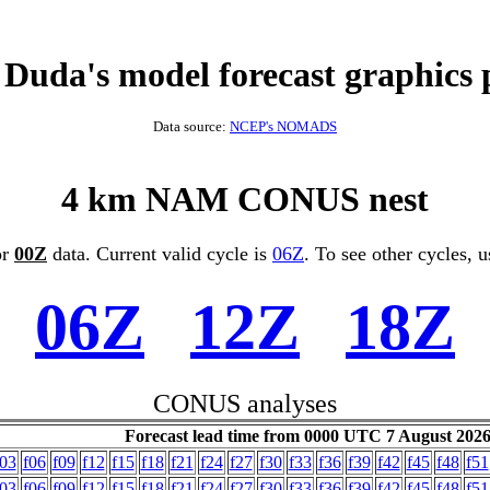
 Duda's model forecast graphics 
Data source:
NCEP's NOMADS
4 km NAM CONUS nest
or
00Z
data. Current valid cycle is
06Z
. To see other cycles, u
06Z
12Z
18Z
CONUS analyses
Forecast lead time from 0000 UTC 7 August 202
f03
f06
f09
f12
f15
f18
f21
f24
f27
f30
f33
f36
f39
f42
f45
f48
f51
f03
f06
f09
f12
f15
f18
f21
f24
f27
f30
f33
f36
f39
f42
f45
f48
f51